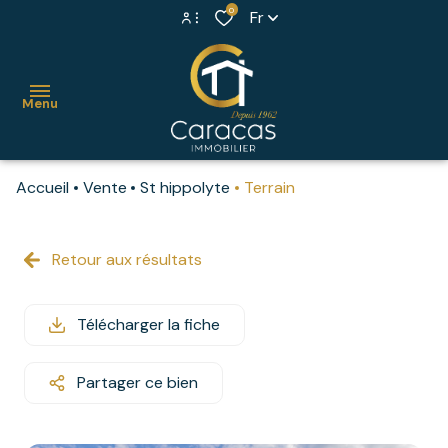
0
Fr
Espace propriétaire
Menu
Extranet syndic
Accueil
Vente
St hippolyte
Terrain
accueil
ventes
Retour aux résultats
maisons
locations
villas
Télécharger la fiche
syndic
appartements
estimer
Partager ce bien
propriétés
votre
bien
murs