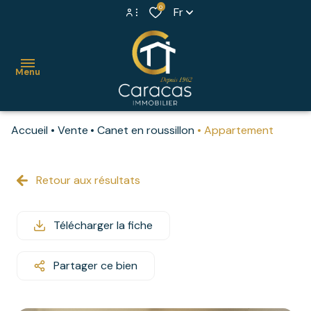
0
Fr
Espace propriétaire
Menu
Extranet syndic
Accueil
Vente
Canet en roussillon
Appartement
accueil
ventes
Retour aux résultats
maisons
locations
villas
Télécharger la fiche
syndic
appartements
estimer
Partager ce bien
propriétés
votre
bien
murs