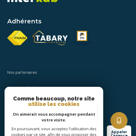
Adhérents
Nos partenaires
Mentions légales
Comme beaucoup, notre site
utilise les cookies
Admin
On aimerait vous accompagner pendant
Politique RGPD
votre visite.
En poursuivant, vous acceptez l'utilisation des
Appeler
cookies par ce site, afin de vous proposer des
Cookies
l'agence