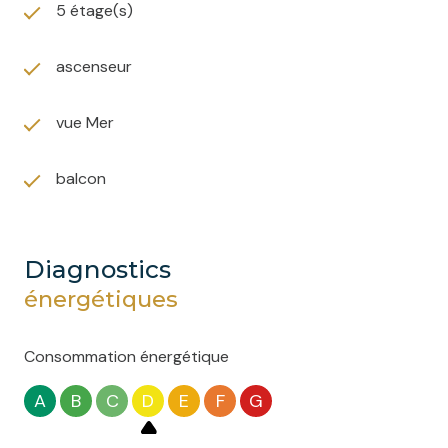
5 étage(s)
ascenseur
vue Mer
balcon
diagnostics
énergétiques
Consommation énergétique
A
B
C
D
E
F
G