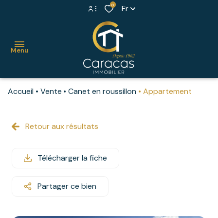
0
Fr
Espace propriétaire
Menu
Extranet syndic
Accueil
Vente
Canet en roussillon
Appartement
accueil
ventes
Retour aux résultats
maisons
locations
villas
Télécharger la fiche
syndic
appartements
estimer
Partager ce bien
propriétés
votre
bien
murs