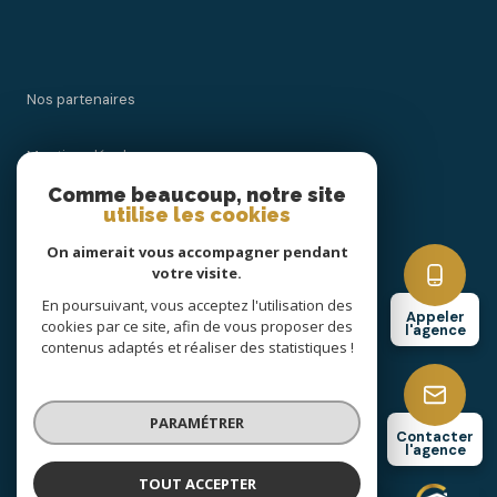
Nos partenaires
Mentions légales
Comme beaucoup, notre site
utilise les cookies
Admin
On aimerait vous accompagner pendant
Politique RGPD
votre visite.
En poursuivant, vous acceptez l'utilisation des
Appeler
cookies par ce site, afin de vous proposer des
Cookies
l'agence
contenus adaptés et réaliser des statistiques !
© 2026 | Tous droits réservés
PARAMÉTRER
Contacter
l'agence
Réalisé par
TOUT ACCEPTER