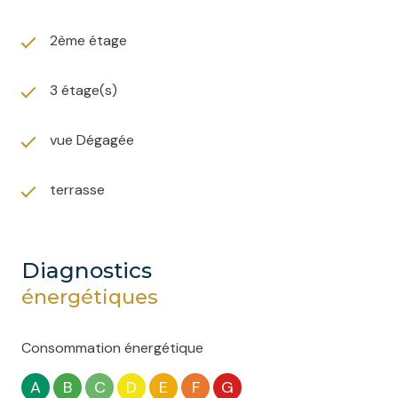
2ème étage
3 étage(s)
vue Dégagée
terrasse
diagnostics
énergétiques
Consommation énergétique
A
B
C
D
E
F
G