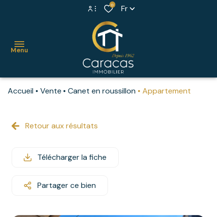
0
Fr
Espace propriétaire
Menu
Extranet syndic
Accueil
Vente
Canet en roussillon
Appartement
accueil
ventes
Retour aux résultats
maisons
locations
villas
Télécharger la fiche
syndic
appartements
estimer
Partager ce bien
propriétés
votre
bien
murs