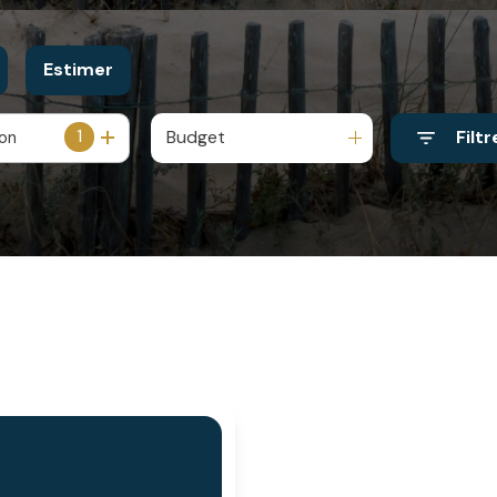
Estimer
1
Budget
Filtr
ion
année