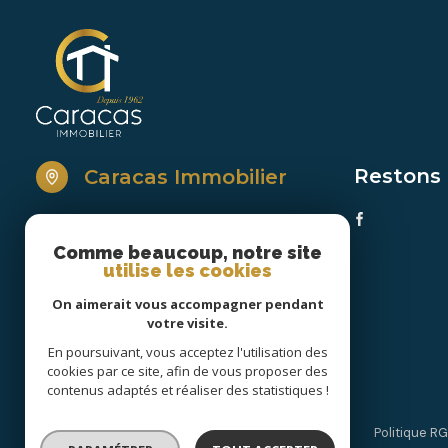
Restons
Caracas Immobilier
04 68 34 28 87
accueil@caracasimmobilier.fr
Comme beaucoup, notre site
24 avenue de la Méditerranée
utilise les cookies
66140 Canet-en-Roussillon
On aimerait vous accompagner pendant
votre visite.
En poursuivant, vous acceptez l'utilisation des
cookies par ce site, afin de vous proposer des
contenus adaptés et réaliser des statistiques !
Nos partenaires
Mentions légales
Admin
Politique R