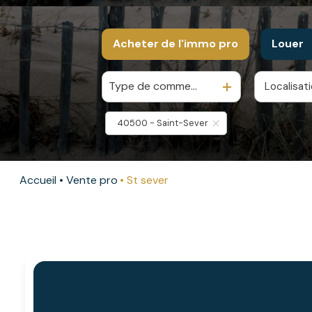
Acheter
de l'immo pro
Louer
Type de commerce
Localisat
De l'ancien
à l'
De l'immo pro
40500 - Saint-Sever
Accueil
Vente pro
St sever