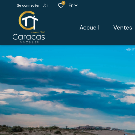
0
Fr
Se connecter
Espace propriétaire
accueil
ventes
Extranet syndic
maisons
villas
appartement
propriétés
murs commer
autres